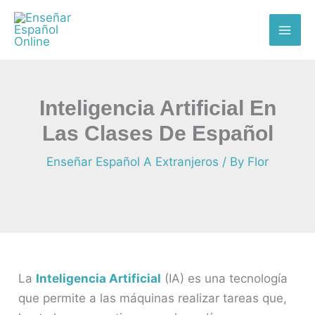
Skip
:
:
:
:
:
MAI
to
Cómo
Paypal
Motivación
¿Cuánto
¿Cómo
ME
content
crear
vs
para
gana
será
una
Payoneer:
estudiantes
un
enseñar
comunidad
Diferencias,
que
profesor
español
Inteligencia Artificial En
de
Ventajas
no
de
en
estudiantes
y
son
español
el
Las Clases De Español
fidelizados
Desventajas
consistentes
en
2024?
Enseñar Español A Extranjeros
/ By
Flor
en
línea?
clases
de
español
en
línea
La
Inteligencia Artificial
(IA) es una tecnología
que permite a las máquinas realizar tareas que,