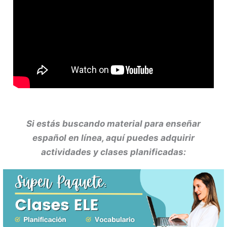
Si estás buscando material para enseñar
español en línea, aquí puedes adquirir
actividades y clases planificadas: