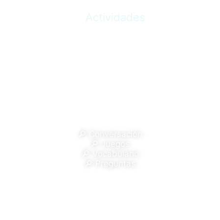
Inicio
Actividades
Cursos
ACTIVIDADES EN ESPAÑOL
🔎 Conversación
🔎 Juegos
🔎 Vocabulario
🔎 Preguntas