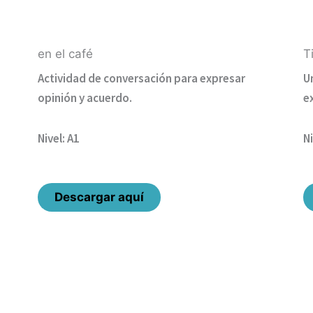
en el café
T
Actividad de conversación para expresar
U
opinión y acuerdo.
e
Nivel: A1
Ni
Descargar aquí