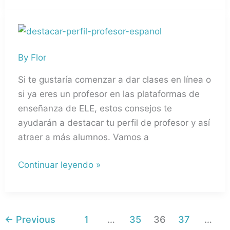
¿Cómo
destacar
By
Flor
tu
perfil
Si te gustaría comenzar a dar clases en línea o
de
si ya eres un profesor en las plataformas de
Profesor
enseñanza de ELE, estos consejos te
en
ayudarán a destacar tu perfil de profesor y así
las
atraer a más alumnos. Vamos a
plataformas?
Continuar leyendo »
←
Previous
1
…
35
36
37
…