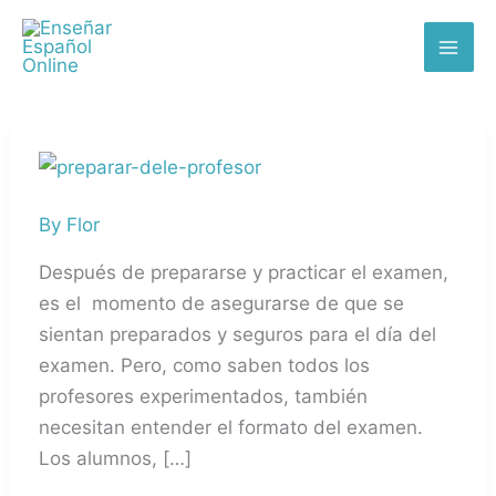
Skip
MAI
to
ME
content
Cinco
consejos
By
Flor
para
preparar
Después de prepararse y practicar el examen,
a
es el momento de asegurarse de que se
tus
sientan preparados y seguros para el día del
alumnos
examen. Pero, como saben todos los
para
profesores experimentados, también
el
necesitan entender el formato del examen.
DELE
Los alumnos, […]