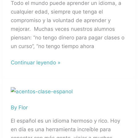
Todo el mundo puede aprender un idioma, a
aprender
cualquier edad, siempre que tenga el
a
compromiso y la voluntad de aprender y
enseñar
mejorar. Muchas veces nuestros alumnos
español
piensan: “no tengo dinero para pagar clases o
online
un curso”, “no tengo tiempo ahora
Continuar leyendo »
Acentos
en
By
Flor
la
clase
El español es un idioma hermoso y rico. Hoy
de
en día es una herramienta increíble para
español
conectar con más gente, viajar a muchos