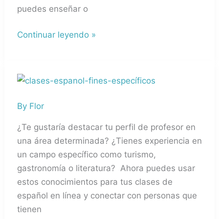
de
puedes enseñar o
español
Continuar leyendo »
¿Qué
es
By
Flor
enseñar
Español
¿Te gustaría destacar tu perfil de profesor en
para
una área determinada? ¿Tienes experiencia en
Fines
un campo específico como turismo,
Específicos
gastronomía o literatura? Ahora puedes usar
(EFE)?
estos conocimientos para tus clases de
español en línea y conectar con personas que
tienen