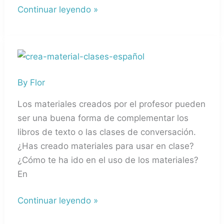
Continuar leyendo »
Crea
materiales
By
Flor
propios
para
Los materiales creados por el profesor pueden
utilizar
ser una buena forma de complementar los
en
libros de texto o las clases de conversación.
la
¿Has creado materiales para usar en clase?
clase
¿Cómo te ha ido en el uso de los materiales?
de
En
español
Continuar leyendo »