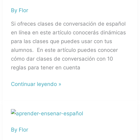
de
By
Flor
clases
de
Si ofreces clases de conversación de español
conversación
en línea en este artículo conocerás dinámicas
para las clases que puedes usar con tus
alumnos. En este artículo puedes conocer
cómo dar clases de conversación con 10
reglas para tener en cuenta
Continuar leyendo »
La
mejor
By
Flor
manera
de