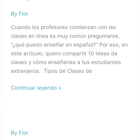
en
By
Flor
las
Clases
Cuando los profesores comienzan con las
de
clases en línea es muy común preguntarse,
Español?
“¿qué puedo enseñar en español?” Por eso, en
este artículo, quiero compartir 10 ideas de
clases y cómo enseñarlas a tus estudiantes
extranjeros. Tipos de Clases de
Continuar leyendo »
Juegos
de
By
Flor
rol