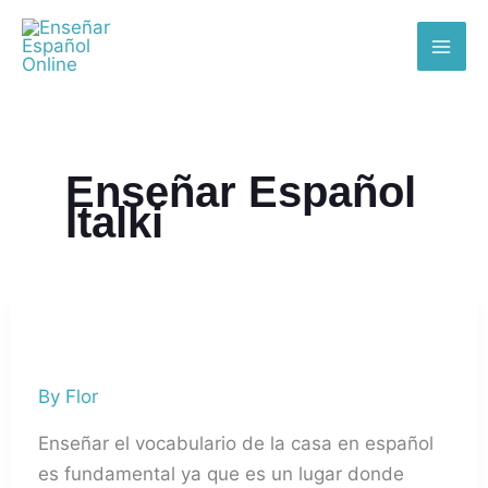
Skip
MAI
to
ME
content
Enseñar Español
Italki
Cómo
enseñar
By
Flor
vocabulario
de
Enseñar el vocabulario de la casa en español
la
es fundamental ya que es un lugar donde