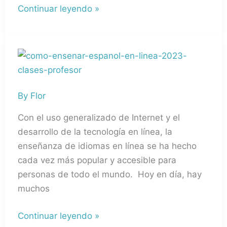
en
Continuar leyendo »
línea?
¿Cómo
es
una
By
Flor
clase
de
Con el uso generalizado de Internet y el
español
desarrollo de la tecnología en línea, la
en
enseñanza de idiomas en línea se ha hecho
línea
cada vez más popular y accesible para
2023?
personas de todo el mundo. Hoy en día, hay
muchos
Continuar leyendo »