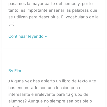
casa
pasamos la mayor parte del tiempo y, por lo
y
tanto, es importante enseñar las palabras que
partes
se utilizan para describirla. El vocabulario de la
en
[…]
español
Continuar leyendo »
Dar
clases
By
Flor
de
español
¿Alguna vez has abierto un libro de texto y te
sin
has encontrado con una lección poco
usar
interesante e irrelevante para tu grupo de
libros
alumnos? Aunque no siempre sea posible o