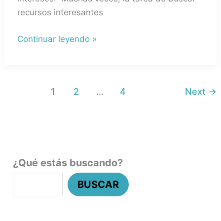
En
recursos interesantes
Línea
Continuar leyendo »
1
2
…
4
Next
→
¿Qué estás buscando?
BUSCAR