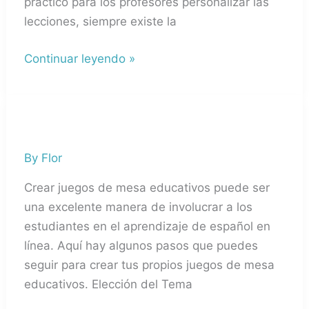
práctico para los profesores personalizar las
lecciones, siempre existe la
Continuar leyendo »
¿Cómo
hacer
By
Flor
juegos
de
Crear juegos de mesa educativos puede ser
mesa
una excelente manera de involucrar a los
para
estudiantes en el aprendizaje de español en
las
línea. Aquí hay algunos pasos que puedes
clases
seguir para crear tus propios juegos de mesa
de
educativos. Elección del Tema
español