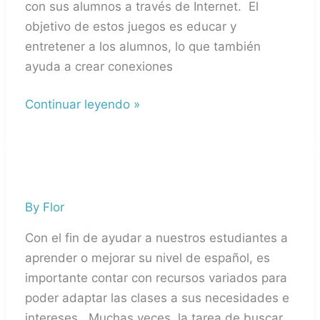
con sus alumnos a través de Internet. El
clase
objetivo de estos juegos es educar y
de
entretener a los alumnos, lo que también
español
ayuda a crear conexiones
Continuar leyendo »
Páginas
de
By
Flor
Recursos
y
Con el fin de ayudar a nuestros estudiantes a
Materiales
aprender o mejorar su nivel de español, es
para
importante contar con recursos variados para
Enseñar
poder adaptar las clases a sus necesidades e
Español
intereses. Muchas veces, la tarea de buscar