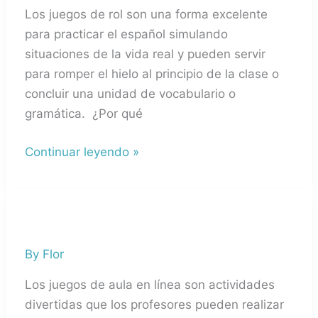
y
Los juegos de rol son una forma excelente
Debates
para practicar el español simulando
para
situaciones de la vida real y pueden servir
las
para romper el hielo al principio de la clase o
clases
concluir una unidad de vocabulario o
de
gramática. ¿Por qué
ELE
Continuar leyendo »
Juegos
virtuales
By
Flor
y
gamificación
Los juegos de aula en línea son actividades
en
divertidas que los profesores pueden realizar
la