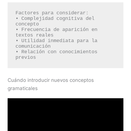
Factores para considerar:

• Complejidad cognitiva del 
concepto

• Frecuencia de aparición en 
textos reales

• Utilidad inmediata para la 
comunicación

• Relación con conocimientos 
Cuándo introducir nuevos conceptos
gramaticales